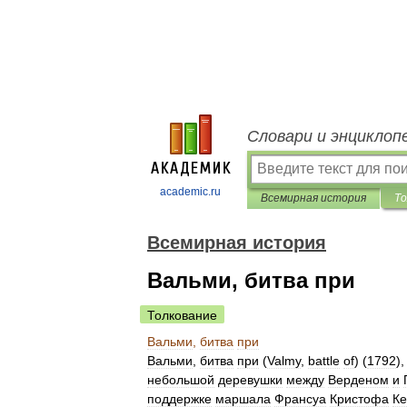
Словари и энциклоп
academic.ru
Всемирная история
То
Всемирная история
Вальми, битва при
Толкование
Вальми
,
битва
при
Вальми
,
битва
при
(
Valmy
,
battle
of
) (
1792
)
небольшой
деревушки
между
Верденом
и
поддержке
маршала
Франсуа
Кристофа
К