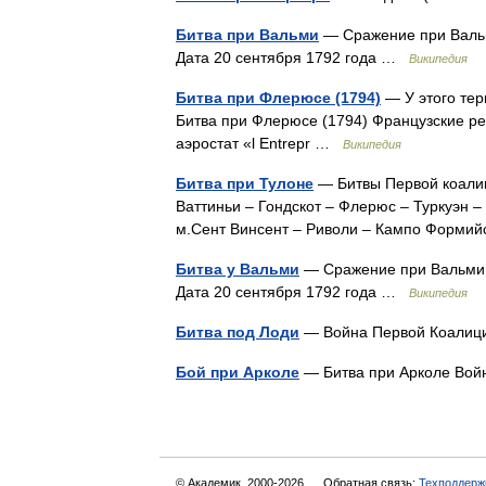
Битва при Вальми
— Сражение при Валь
Дата 20 сентября 1792 года …
Википедия
Битва при Флерюсе (1794)
— У этого тер
Битва при Флерюсе (1794) Французские р
аэростат «l Entrepr …
Википедия
Битва при Тулоне
— Битвы Первой коалиц
Ваттиньи – Гондскот – Флерюс – Туркуэн 
м.Сент Винсент – Риволи – Кампо Форм
Битва у Вальми
— Сражение при Вальми 
Дата 20 сентября 1792 года …
Википедия
Битва под Лоди
— Война Первой Коали
Бой при Арколе
— Битва при Арколе Во
© Академик, 2000-2026
Обратная связь:
Техподдерж