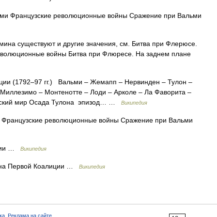
ми Французские революционные войны Сражение при Вальми
мина существуют и другие значения, см. Битва при Флерюсе.
еволюционные войны Битва при Флюресе. На заднем плане
ии (1792–97 гг.) Вальми – Жемапп – Нервинден – Тулон –
– Миллезимо – Монтенотте – Лоди – Арколе – Ла Фаворита –
ийский мир Осада Тулона эпизод… …
Википедия
Французские революционные войны Сражение при Вальми
ции …
Википедия
йна Первой Коалиции …
Википедия
ка
,
Реклама на сайте