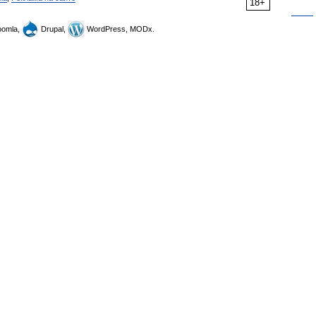
18+
omla,
Drupal,
WordPress, MODx.