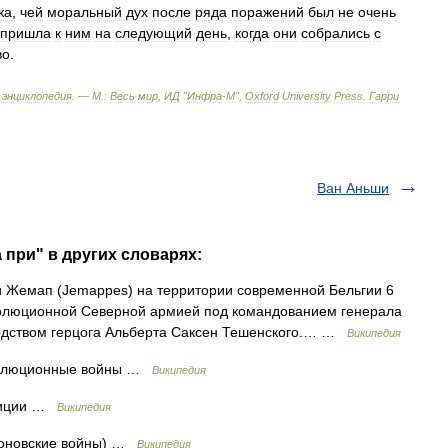
ка
,
чей
моральный
дух
после
ряда
поражений
был
не
очень
пришла
к
ним
на
следующий
день
,
когда
они
собрались
с
во
.
энциклопедия
. —
М
.
:
Весь
мир
,
ИД
"
Инфра
-
М
",
Oxford
University
Press
.
Гарри
Ван Аньши
 при" в других словарях:
 Жемап (Jemappes) на территории современной Бельгии 6
волюционной Северной армией под командованием генерала
водством герцога Альберта Саксен Тешенского.… …
Википедия
волюционные войны …
Википедия
лиции …
Википедия
еоновские войны) …
Википедия