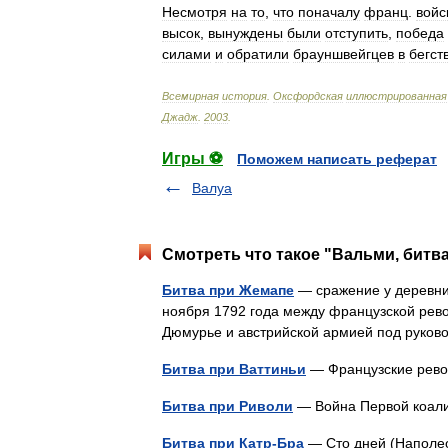
Несмотря
на
то
,
что
поначалу
франц
.
войс
высок
,
вынуждены
были
отступить
,
победа
силами
и
обратили
брауншвейгцев
в
бегст
Всемирная
история
.
Оксфордская
иллюстрированная
Джадж
.
2003
.
Игры ⚽
Поможем написать реферат
Валуа
Смотреть что такое "Вальми, битва
Битва при Жемапе
— сражение у деревни
ноября 1792 года между французской ре
Дюмурье и австрийской армией под руко
Битва при Ваттиньи
— Французские ре
Битва при Риволи
— Война Первой коа
Битва при Катр-Бра
— Сто дней (Напол