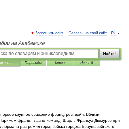
Запомнить сайт
Словарь на свой сайт
RU
едии на Академике
Найти!
лкования
Переводы
Книги
Игры ⚽
,
первое
крупное
сражение
франц
.
рев
.
войн
.
Вблизи
Парижем
франц
.
главно
-
команд
.
Шарль
-
Франсуа
Дюмурье
при
еллермана
разгромил
герм
,
войска
герцога
Брауншвейгского
.